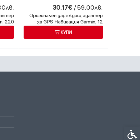
00лв.
30.17€
/ 59.00лв.
даптер
Оригинален зареждащ адаптер
Комплект
n, 220
за GPS Навигация Garmin, 12
адаптер
волта
волта
стойка
КУПИ
Спец