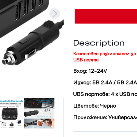
Description
Качествен разклонител за 
USB порта
Вход:
12
-
24V
Изход:
5
В 2.4А
/
5
В
2
.
4
А
UBS
портове:
4
x
USB
п
Цветове:
Черно
Приложение:
Универсал