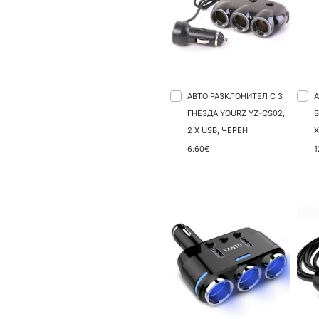
АВТО РАЗКЛОНИТЕЛ С 3
ГНЕЗДА YOURZ YZ-CS02,
В
2 X USB, ЧЕРЕН
X
6.60€
1