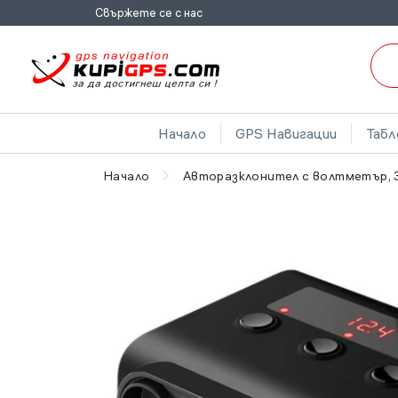
Свържете се с нас
Начало
GPS Навигации
Табл
Начало
Авторазклонител с волтметър, 3 