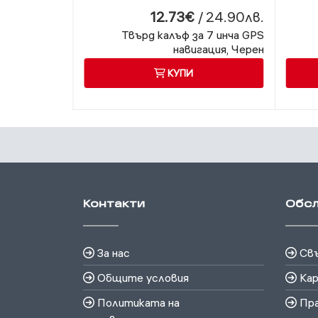
/ 19.90лв.
12.73€
/ 24.90лв.
лка Olesson
Твърд калъф за 7 инча GPS
зда, 1 x USB,
навигация, Черен
Волтметър
КУПИ
Контакти
Обсл
За нас
Свъ
Общите условия
Кар
Политиката на
Пра