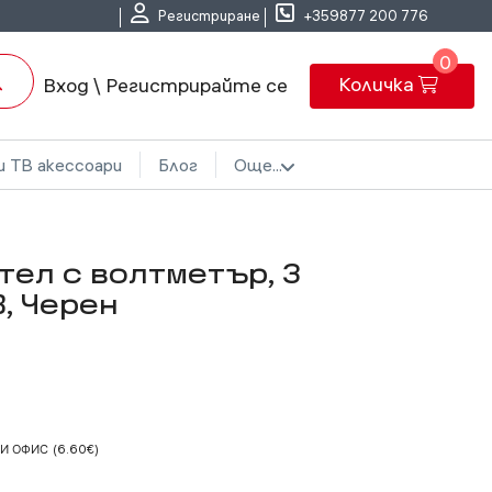
Регистриране
+359877 200 776
0
Количка
Вход \ Регистрирайте се
и ТВ акессоари
Блог
Още...
тел с волтметър, 3
B, Черен
КИ ОФИС
(6.60€)