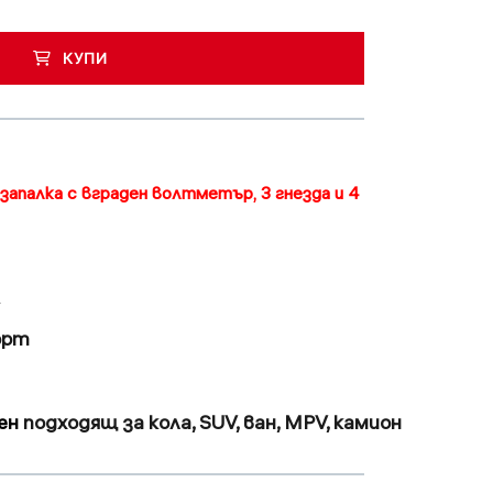
КУПИ
запалка с вграден волтметър, 3 гнезда и 4
орт
ен
подходящ
за
кола
,
SUV
,
ван
,
MPV
,
камион