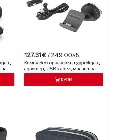
127.31€
/ 249.00лв.
еждащ
Комплект оригинални зареждащ
тна
адаптер, USB кабел, магнитна
/62
стойка за TOMTOM GO
КУПИ