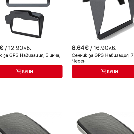
€
/ 12.90лв.
8.64€
/ 16.90лв.
к за GPS Навигация, 5 инча,
Сенник за GPS Навигация, 7 
н
Черен
КУПИ
КУПИ