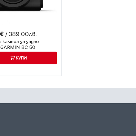
0€
/ 389.00лв.
 камера за задно
 GARMIN BC 50
КУПИ