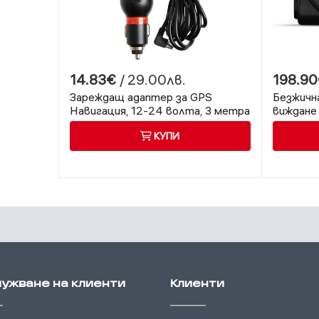
14.83€
/ 29.00лв.
198.9
Зареждащ адаптер за GPS
Безжична
Навигация, 12-24 волта, 3 метра
виждане
кабел
КУПИ
ужване на клиенти
Клиенти