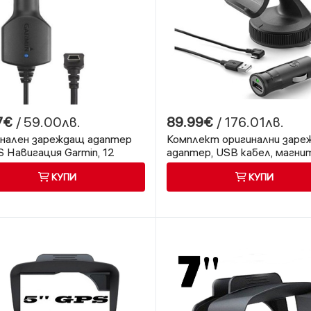
7€
/ 59.00лв.
89.99€
/ 176.01лв.
нален зареждащ адаптер
Комплект оригинални зар
S Навигация Garmin, 12
адаптер, USB кабел, магни
а
стойка за TOMTOM GO 52
КУПИ
КУПИ
серии