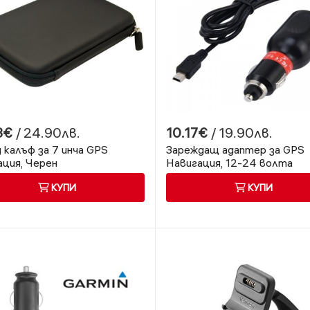
3€
/ 24.90лв.
10.17€
/ 19.90лв.
 калъф за 7 инча GPS
Зареждащ адаптер за GPS
ация, Черен
Навигация, 12-24 волта
КУПИ
КУПИ