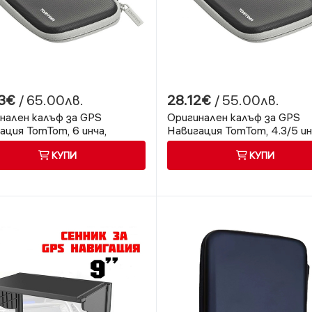
3€
/ 65.00лв.
28.12€
/ 55.00лв.
нален калъф за GPS
Оригинален калъф за GPS
ация TomTom, 6 инча,
Навигация TomTom, 4.3/5 ин
ил, Тъмно сив
Текстил, Тъмно сив
КУПИ
КУПИ