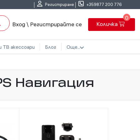
Регистриране
+359877 200 776
0
Количка
Вход \ Регистрирайте се
и ТВ акессоари
Блог
Още...
PS Навигация