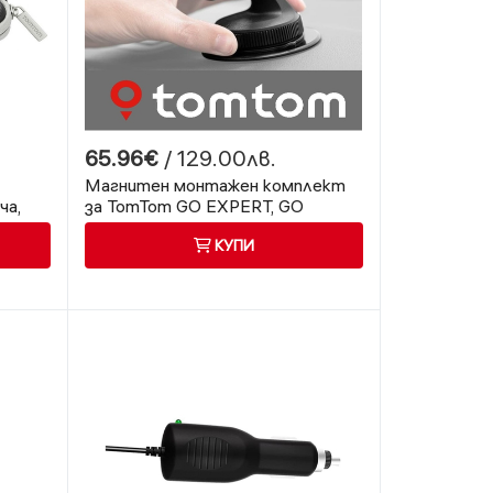
65.96€
/ 129.00лв.
Магнитен монтажен комплект
ча,
за TomTom GO EXPERT, GO
DISCOVER, GO CAMPER MAX
КУПИ