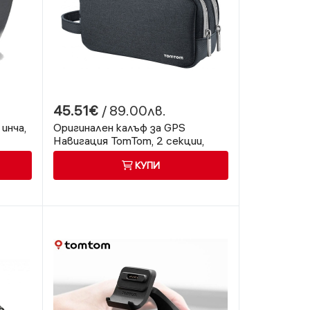
45.51€
/ 89.00лв.
инча,
Оригинален калъф за GPS
Навигация TomTom, 2 секции,
Текстил, Тъмно сив
КУПИ