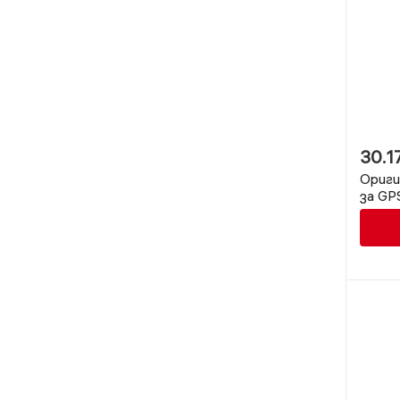
30.1
Ориги
за GP
волт