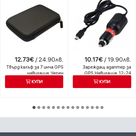
12.73€
/ 24.90лв.
10.17€
/ 19.90лв.
Твърд калъф за 7 инча GPS
Зареждащ адаптер за
навигация, Черен
GPS Навигация, 12-24
волта
КУПИ
КУПИ