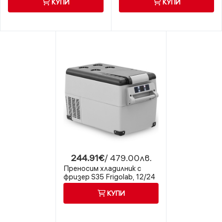
КУПИ
КУПИ
12/24 волта
244.91€
/ 479.00лв.
Преносим хладилник с
фризер S35 Frigolab, 12/24
волта
КУПИ