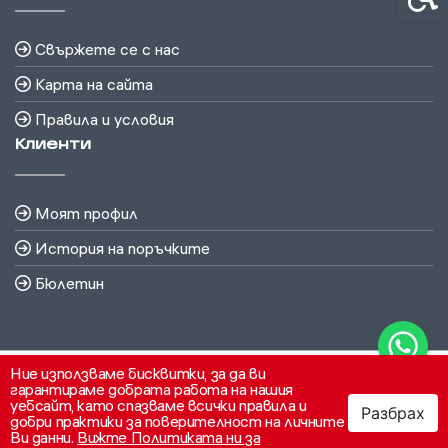
Свържете се с нас
Карта на сайта
Правила и условия
Клиенти
Моят профил
История на поръчките
Бюлетин
Ние използваме бисквитки, за да ви
гарантираме добрата работа на нашия
уебсайт, като спазваме всички правила и
Разбрах
добри практики за поверителност на личните
Ви данни.
Вижте Политиката ни за