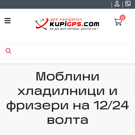
0
Моблини
хладилници и
фризери на 12/24
волта