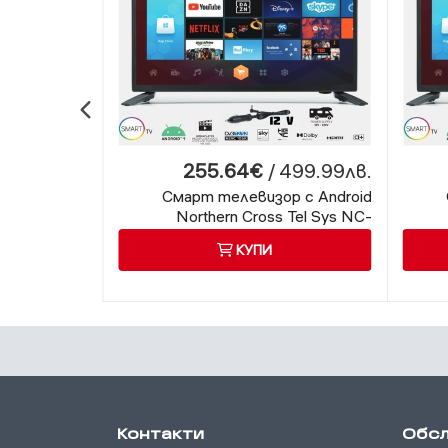
 299.00лв.
255.64€
/ 499.99лв.
 24X1612, 12
Смарт телевизор с Android
а, DVB-T2/C
Northern Cross Tel Sys NC-
SMART19 LX SLIM, 19 инча, 12
SM
КУПИ
волта, Wi-Fi
Контакти
Обсл