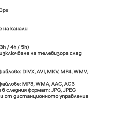
0px
 на канали
h / 4h / 5h)
/изключване на телевизора след
айлове: DIVX, AVI, MKV, MP4, WMV,
файлове: MP3, WMA, AAC, AC3
 в следния формат: JPG, JPEG
чни от дистанционното управление