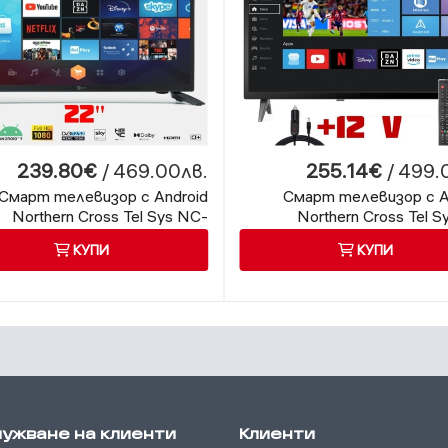
239.80€
/ 469.00лв.
255.14€
/ 499.
Смарт телевизор с Android
Смарт телевизор с A
Northern Cross Tel Sys NC-
Northern Cross Tel S
ART22 LX SLIM, 22 инча, 12
SMART24 LX2, 24 ин
КУПИ
КУПИ
волта, Wi-Fi
волта,
ужване на клиенти
Клиенти