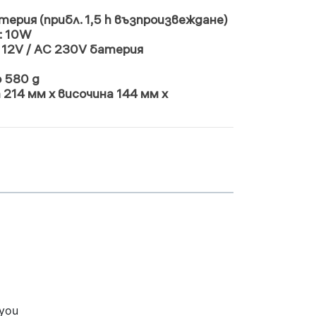
терия (прибл. 1,5 h възпроизвеждане)
: 10W
DC 12V / AC 230V батерия
 580 g
 214 мм х височина 144 мм х
 you