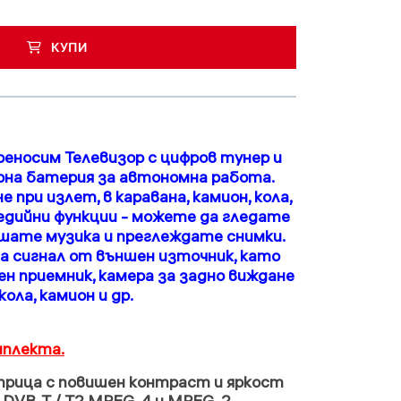
КУПИ
еносим Телевизор с цифров тунер и
рна батерия за автономна работа.
 при излет, в каравана, камион, кола,
дийни функции - можете да гледате
лушате музика и преглеждате снимки.
на сигнал от външен източник, като
н приемник, камера за задно виждане
кола, камион и др.
мплекта.
атрица с повишен контраст и яркост
р DVB-T / T2 MPEG-4 и MPEG-2