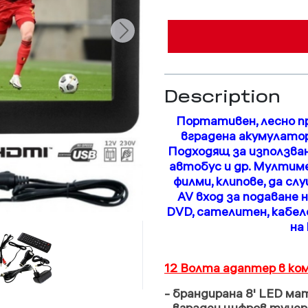
Description
Портативен, лесно пр
вградена акумулато
Подходящ за използване
автобус и др.
Мултиме
филми, клипове, да с
AV вход за подаване 
DVD, сателитен, кабеле
на 
12 Волта адаптер в ко
- брандирана 8' LED м
- вграден цифров туне