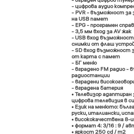
- цифрова аудио компреси
- PVR - възможност за
на USB памет
- EPG - програмен спра
- 3,5 мм вход за AV жак
- USB вход възможност
снимки от флаш устро
- SD вход възможност з
от карта с памет
- БГ меню
- вградено FM радио -
радиостанции
- вградени високогово
- вградена батерия
• Телевизор адаптиран 
цифрова телевизия в с
• Език на менюто: бълга
руски, италиански, исп
• висококачествена 8-
• формат 4: 3/16 : 9 / а
• яркост 250 cd / m2