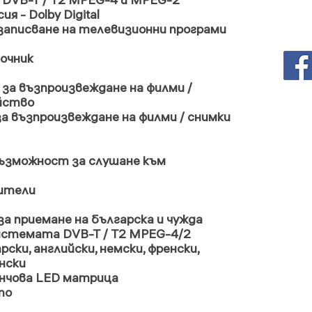
я - Dolby Digital
 записване на телевизионни програми
вочник
 за възпроизвеждане на филми /
йство
а възпроизвеждане на филми / снимки
 възможност за слушане към
рители
за приемане на българска и чужда
истемата DVB-T / T2 MPEG-4/2
рски, английски, немски, френски,
ански
инчова LED матрица
вто