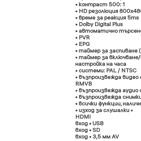
• контраст 500: 1
• HD резолюция 800x48
• време за реакция 5ms
• Dolby Digital Plus
• автоматично търсене
• PVR
• EPG
• таймер за заспиване (3
• таймер за включване
настройка на часа
• системи: PAL / NTSC
• възпроизвежда видео ф
RMVB
• възпроизвежда аудио 
• възпроизвежда снимки
• всички функции, нали
• изход за слушалки •
HDMI
вход • USB
вход • SD
вход • 3,5 мм AV