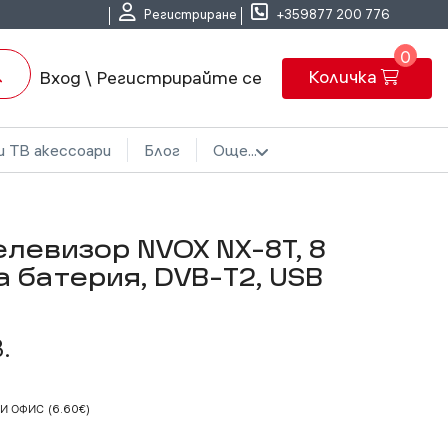
Регистриране
+359877 200 776
0
Количка
Вход \ Регистрирайте се
и ТВ акессоари
Блог
Още...
левизор NVOX NX-8T, 8
а батерия, DVB-T2, USB
.
КИ ОФИС
(6.60€)