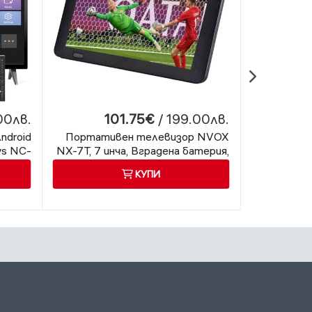
00лв.
101.75€
/ 199.00лв.
1
ndroid
Портативен телевизор NVOX
Телевизор
ys NC-
NX-7T, 7 инча, Вградена батерия,
волта 2
ча, 12
DVB-T2, USB
КУПИ
 Wi-Fi