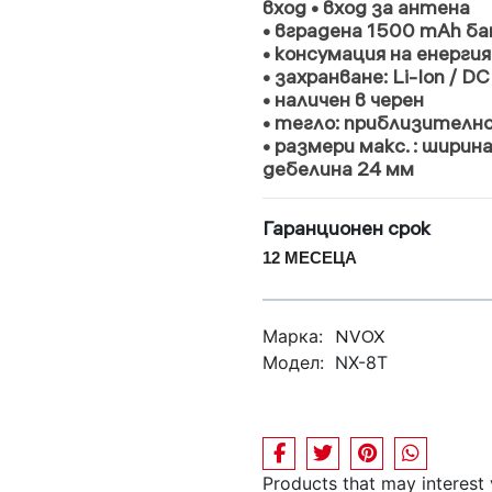
вход • вход за антена
• вградена 1500 mAh ба
• консумация на енергия
• захранване: Li-Ion / 
• наличен в черен
• тегло: приблизително
• размери макс.
: ширина
дебелина
24 мм
Гаранционен срок
12 МЕСЕЦА
Марка:
NVOX
Модел:
NX-8T
Products that may interest