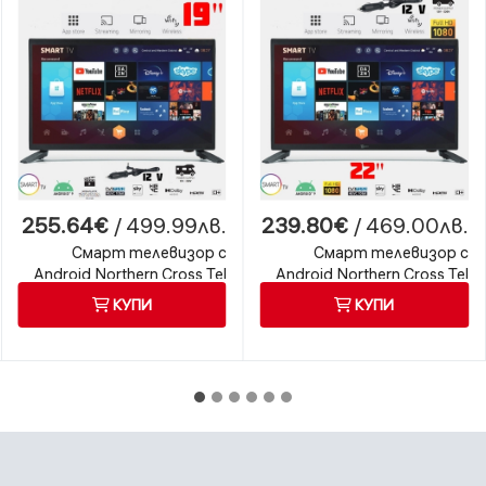
255.64€
/ 499.99лв.
239.80€
/ 469.00лв.
Смарт телевизор с
Смарт телевизор с
Android Northern Cross Tel
Android Northern Cross Tel
Sys NC-SMART19 LX SLIM,
Sys NC-SMART22 LX SLIM,
КУПИ
КУПИ
19 инча, 12 волта, Wi-Fi
22 инча, 12 волта, Wi-Fi