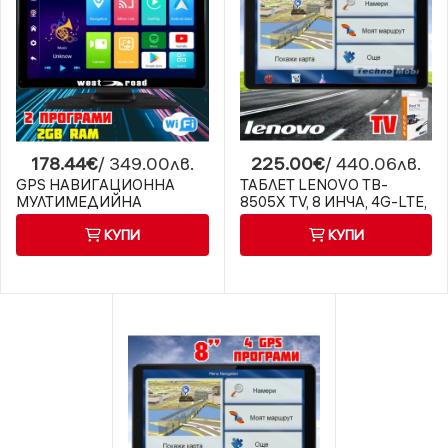
178.44€
/ 349.00лв.
225.00€
/ 440.06лв.
GPS НАВИГАЦИОННА
ТАБЛЕТ LENOVO TB-
МУЛТИМЕДИЙНА
8505X TV, 8 ИНЧА, 4G-LTE,
СИСТЕМА WEST ROAD
НАВИГАЦИЯ ЕВРОПА, TV
КУПИ
КУПИ
WR-A99SS, 9 ИНЧА,
ТУНЕР
ANDROID 13, WI-FI, QUAD
CORE, 2 GB RAM