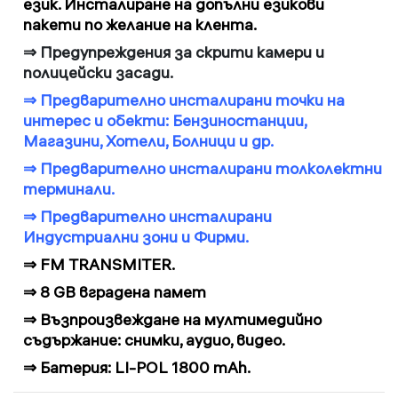
език. Инсталиране на допълни езикови
пакети по желание на клента.
⇒
Предупреждения за скрити камери и
полицейски засади.
⇒
Предварително инсталирани точки на
интерес и обекти: Бензиностанции,
Магазини, Хотели, Болници и др.
⇒
Предварително инсталирани толколектни
терминали.
⇒
Предварително инсталирани
Индустриални зони и Фирми.
⇒
FM TRANSMITER.
⇒
8 GB вградена памет
⇒
Възпроизвеждане на мултимедийно
съдържание: снимки, аудио, видео.
⇒
Батерия: LI-POL 1800 mAh.