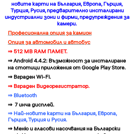
новите карти на България, Европа, Гърция,
Турция, Русия, предварително инсталирани
индустриални зони и фирми, предупреждения за
камери.
Професионална опция за камион
Опция за автомобил и автобус
⇒ 512 MB
RAM ПАМЕТ.
⇒
Android 4.4.2: Възможност за инсталиране
на стотици приложения от Google Play Store.
⇒ Вграден Wi-Fi.
⇒ Вграден Видеорегистратор.
⇒ Bluetooth
⇒
7 инча дисплей.
⇒
Най-новите карти на България, Европа,
Гърция, Турция и Русия.
⇒
Меню и гласови насочвания на Български