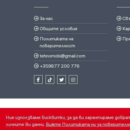
За нас
Свъ
Общите условия
Кар
Политиката на
Пра
поверителност
tehnomobi@gmail.com
+359877 200 776
Ние използваме бисквитки, за да ви гарантираме добра
личните Ви данни.
Вижте Политиката ни за поверител