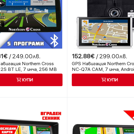
31€
/ 249.00лв.
152.88€
/ 299.00лв.
авигация Northern Cross
GPS Навигация Northern Cr
2S BT LE, 7 инча, 256 MB
NC-Q7A CAM, 7 инча, Androi
Bluetooth, 5 програми
Fi, Видеорегистратор, Blue
КУПИ
КУПИ