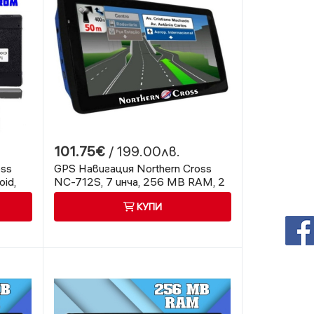
101.75€
/ 199.00лв.
oss
GPS Навигация Northern Cross
id,
NC-712S, 7 инча, 256 MB RAM, 2
1 GB
програми
КУПИ