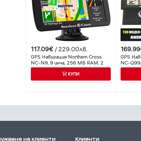
117.09€
/ 229.00лв.
169.99
GPS Навигация Northern Cross
GPS Нави
NC-N9, 9 инча, 256 MB RAM, 2
NC-Q99A 
Програми
Wi-Fi, D
КУПИ
ужване на клиенти
Клиенти