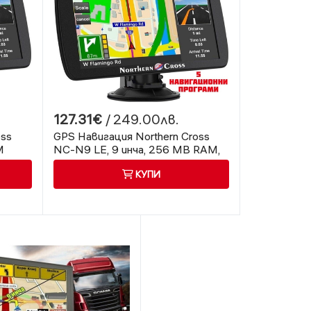
127.31€
/ 249.00лв.
oss
GPS Навигация Northern Cross
M
NC-N9 LE, 9 инча, 256 MB RAM,
5 Програми
КУПИ