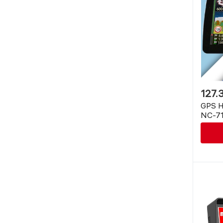
127.
GPS Н
NC-71
RAM, 