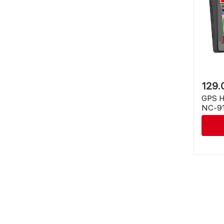
129.
GPS Н
NC-91
Вград