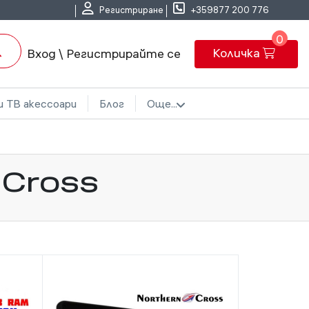
Регистриране
+359877 200 776
0
Количка
Вход \ Регистрирайте се
и ТВ акессоари
Блог
Още...
 Cross