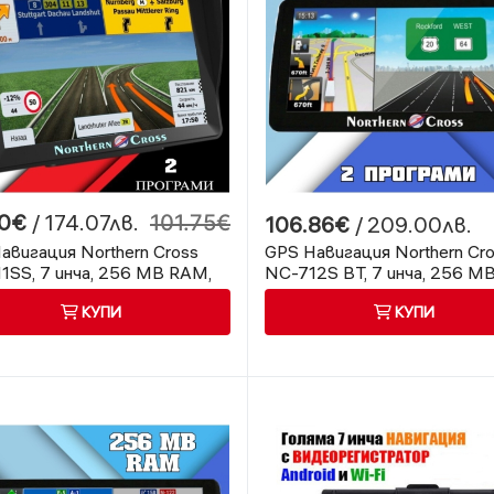
00€
/ 174.07лв.
101.75€
106.86€
/ 209.00лв.
авигация Northern Cross
GPS Навигация Northern Cr
1SS, 7 инча, 256 MB RAM,
NC-712S BT, 7 инча, 256 M
ен сенник
2 програми, Bluetooth
КУПИ
КУПИ