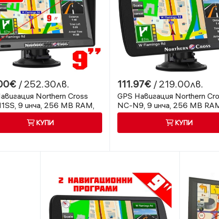
00€
/ 252.30лв.
111.97€
/ 219.00лв.
авигация Northern Cross
GPS Навигация Northern Cr
1SS, 9 инча, 256 MB RAM,
NC-N9, 9 инча, 256 MB RA
ен сенник
КУПИ
КУПИ