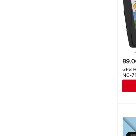
89.
GPS Н
NC-71
Вград