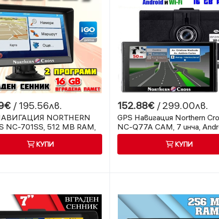
9€
/ 195.56лв.
152.88€
/ 299.00лв.
НАВИГАЦИЯ NORTHERN
GPS Навигация Northern Cr
 NC-701SS, 512 MB RAM,
NC-Q77A CAM, 7 инча, Andro
Wi-Fi, Видеорегистратор, 
КУПИ
КУПИ
RAM