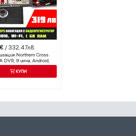
€
/ 332.47лв.
гация Northern Cross
DVR, 9 инча, Android,
VR
КУПИ