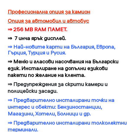
Професионална опция за камион
Опция за автомобил и автобус
⇒
256 MB RAM ПАМЕТ.
⇒
7 инча ярък дисплей.
⇒
Най-новите карти на България, Европа,
Гърция, Турция и Русия.
⇒
Меню и гласови насочвания на Български
език. Инсталиране на допълни езикови
пакети по желание на клента.
⇒
Предупреждения за скрити камери и
полицейски засади.
⇒
Предварително инсталирани точки на
интерес и обекти: Бензиностанции,
Магазини, Хотели, Болници и др.
⇒
Предварително инсталирани толколектни
терминали.