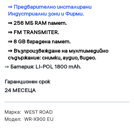
⇒
Предварително инсталирани
Индустриални зони и Фирми.
⇒
256 МБ RAM памет.
⇒
FM TRANSMITER.
⇒
8 GB вградена памет.
⇒
Възпроизвеждане на мултимедийно
съдържание: снимки, аудио, видео.
⇒
Батерия: LI-POL 1800 mAh.
Гаранционен срок
24 МЕСЕЦА
Марка:
WEST ROAD
Модел:
WR-X900 EU