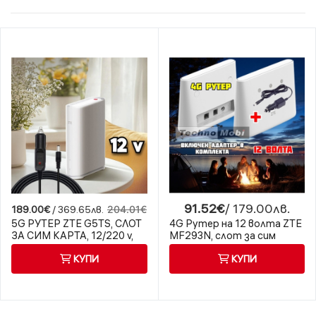
91.52€
/ 179.00лв.
189.00€
/ 369.65лв.
204.01€
5G РУТЕР ZTE G5TS, СЛОТ
4G Рутер на 12 волта ZTE
ЗА СИМ КАРТА, 12/220 v,
MF293N, слот за сим
БЯЛ
карта
КУПИ
КУПИ